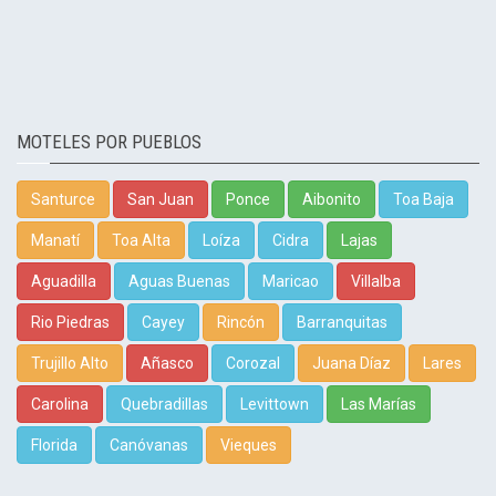
MOTELES POR PUEBLOS
Santurce
San Juan
Ponce
Aibonito
Toa Baja
Manatí
Toa Alta
Loíza
Cidra
Lajas
Aguadilla
Aguas Buenas
Maricao
Villalba
Rio Piedras
Cayey
Rincón
Barranquitas
Trujillo Alto
Añasco
Corozal
Juana Díaz
Lares
Carolina
Quebradillas
Levittown
Las Marías
Florida
Canóvanas
Vieques