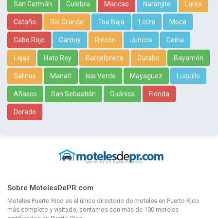
San Germán
Culebra
Maricao
Naranjito
Lares
Cataño
Río Grande
Toa Baja
Loíza
Moca
Cabo Rojo
Camuy
Rincón
Juncos
Ceiba
Lajas
Hato Rey
Barceloneta
Gurabo
Bayamón
Salinas
Manatí
Isla Verde
Mayagüez
Luquillo
Añasco
San Sebastián
Guánica
Florida
Dorado
Sobre MotelesDePR.com
Moteles Puerto Rico
es el único directorio de
moteles en Puerto Rico
más completo y visitado, contamos con más de 100 moteles