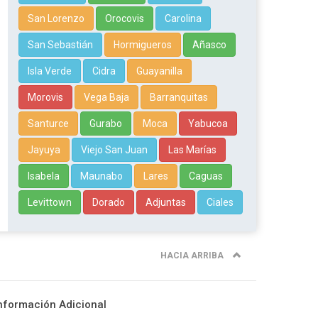
San Lorenzo
Orocovis
Carolina
San Sebastián
Hormigueros
Añasco
Isla Verde
Cidra
Guayanilla
Morovis
Vega Baja
Barranquitas
Santurce
Gurabo
Moca
Yabucoa
Jayuya
Viejo San Juan
Las Marías
Isabela
Maunabo
Lares
Caguas
Levittown
Dorado
Adjuntas
Ciales
HACIA ARRIBA
nformación Adicional