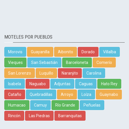
MOTELES POR PUEBLOS
Morovis
Guayanilla
Aibonito
Dorado
Villalba
Vieques
San Sebastián
Barceloneta
Comerío
San Lorenzo
Luquillo
Naranjito
Carolina
Isabela
Naguabo
Adjuntas
Caguas
Hato Rey
Cataño
Quebradillas
Arroyo
Loíza
Guaynabo
Humacao
Camuy
Río Grande
Peñuelas
Rincón
Las Piedras
Barranquitas