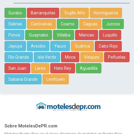
Gurabo
Barranquitas
Trujillo Alto
Hormigueros
Salinas
Canóvanas
Coamo
Caguas
Juncos
Ponce
Guaynabo
Villalba
Maricao
Luquillo
Jayuya
Arecibo
Yauco
Guánica
Cabo Rojo
Río Grande
Isla Verde
Moca
Vieques
Peñuelas
San Juan
Lares
Hato Rey
Aguadilla
Sabana Grande
Levittown
Sobre MotelesDePR.com
Moteles Puerto Rico
es el único directorio de
moteles en Puerto Rico