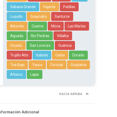
Sabana Grande
Fajardo
Patillas
Luquillo
Guaynabo
Santurce
Aibonito
Coamo
Moca
Las Marías
Aguada
Rio Piedras
Villalba
Utuado
San Lorenzo
Guánica
Trujillo Alto
Isabela
Ceiba
Dorado
Toa Baja
Yauco
Corozal
Guayama
Añasco
Lajas
HACIA ARRIBA
nformación Adicional