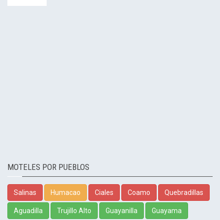
MOTELES POR PUEBLOS
Salinas
Humacao
Ciales
Coamo
Quebradillas
Aguadilla
Trujillo Alto
Guayanilla
Guayama