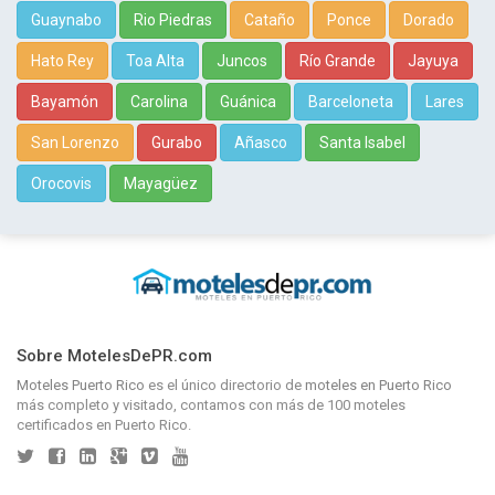
Guaynabo
Rio Piedras
Cataño
Ponce
Dorado
Hato Rey
Toa Alta
Juncos
Río Grande
Jayuya
Bayamón
Carolina
Guánica
Barceloneta
Lares
San Lorenzo
Gurabo
Añasco
Santa Isabel
Orocovis
Mayagüez
Sobre MotelesDePR.com
Moteles Puerto Rico
es el único directorio de
moteles en Puerto Rico
más completo y visitado, contamos con más de 100 moteles
certificados en Puerto Rico.