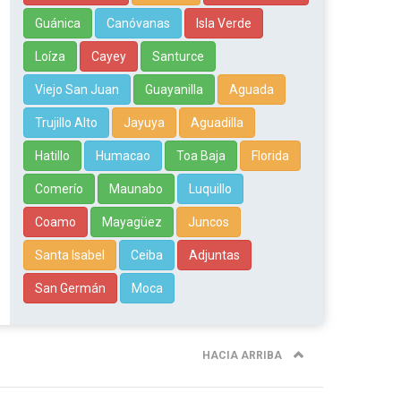
Guánica
Canóvanas
Isla Verde
Loíza
Cayey
Santurce
Viejo San Juan
Guayanilla
Aguada
Trujillo Alto
Jayuya
Aguadilla
Hatillo
Humacao
Toa Baja
Florida
Comerío
Maunabo
Luquillo
Coamo
Mayagüez
Juncos
Santa Isabel
Ceiba
Adjuntas
San Germán
Moca
HACIA ARRIBA