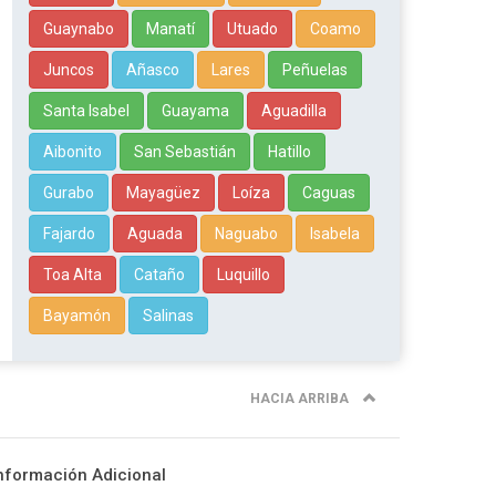
Guaynabo
Manatí
Utuado
Coamo
Juncos
Añasco
Lares
Peñuelas
Santa Isabel
Guayama
Aguadilla
Aibonito
San Sebastián
Hatillo
Gurabo
Mayagüez
Loíza
Caguas
Fajardo
Aguada
Naguabo
Isabela
Toa Alta
Cataño
Luquillo
Bayamón
Salinas
HACIA ARRIBA
nformación Adicional