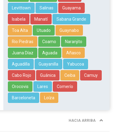
Levittown
Salinas
Guayama
Isabela
Manatí
Sabana Grande
Toa Alta
Utuado
Guaynabo
Rio Piedras
Coamo
Naranjito
Juana Díaz
Aguada
Añasco
Aguadilla
Guayanilla
Yabucoa
Cabo Rojo
Guánica
Ceiba
Camuy
Orocovis
Lares
Comerío
Barceloneta
Loíza
HACIA ARRIBA