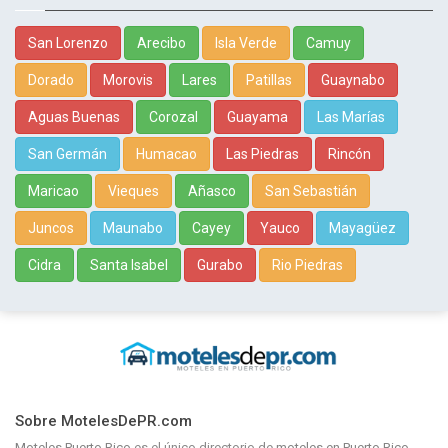
San Lorenzo
Arecibo
Isla Verde
Camuy
Dorado
Morovis
Lares
Patillas
Guaynabo
Aguas Buenas
Corozal
Guayama
Las Marías
San Germán
Humacao
Las Piedras
Rincón
Maricao
Vieques
Añasco
San Sebastián
Juncos
Maunabo
Cayey
Yauco
Mayagüez
Cidra
Santa Isabel
Gurabo
Rio Piedras
Sobre MotelesDePR.com
Moteles Puerto Rico
es el único directorio de
moteles en Puerto Rico