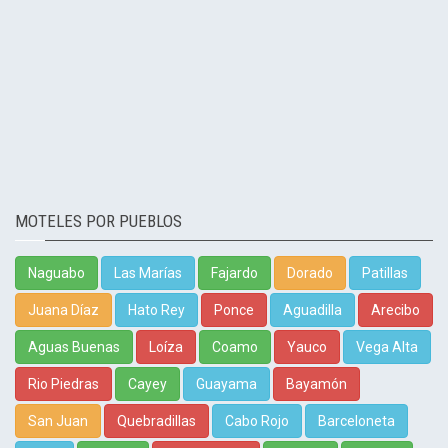
MOTELES POR PUEBLOS
Naguabo
Las Marías
Fajardo
Dorado
Patillas
Juana Díaz
Hato Rey
Ponce
Aguadilla
Arecibo
Aguas Buenas
Loíza
Coamo
Yauco
Vega Alta
Rio Piedras
Cayey
Guayama
Bayamón
San Juan
Quebradillas
Cabo Rojo
Barceloneta