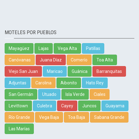
MOTELES POR PUEBLOS
Mayagüez
Lajas
Vega Alta
Patillas
Canóvanas
Juana Díaz
Comerío
Toa Alta
Viejo San Juan
Maricao
Guánica
Barranquitas
Adjuntas
Carolina
Aibonito
Hato Rey
San Germán
Utuado
Isla Verde
Ciales
Levittown
Culebra
Cayey
Juncos
Guayama
Río Grande
Vega Baja
Toa Baja
Sabana Grande
Las Marías