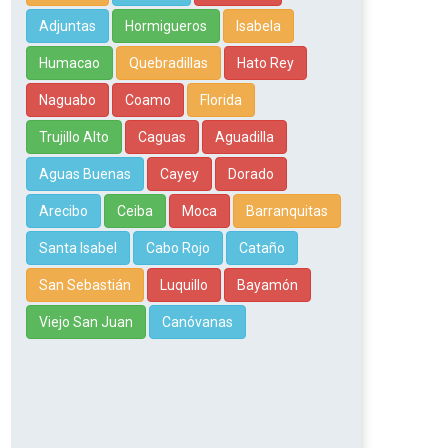
Adjuntas
Hormigueros
Isabela
Humacao
Quebradillas
Hato Rey
Naguabo
Coamo
Florida
Trujillo Alto
Caguas
Aguadilla
Aguas Buenas
Cayey
Dorado
Arecibo
Ceiba
Moca
Barranquitas
Santa Isabel
Cabo Rojo
Cataño
San Sebastián
Luquillo
Bayamón
Viejo San Juan
Canóvanas