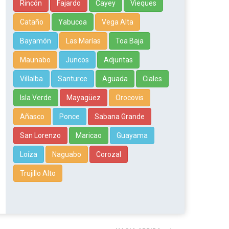
Rincón
Fajardo
Cayey
Vieques
Cataño
Yabucoa
Vega Alta
Bayamón
Las Marías
Toa Baja
Maunabo
Juncos
Adjuntas
Villalba
Santurce
Aguada
Ciales
Isla Verde
Mayagüez
Orocovis
Añasco
Ponce
Sabana Grande
San Lorenzo
Maricao
Guayama
Loíza
Naguabo
Corozal
Trujillo Alto